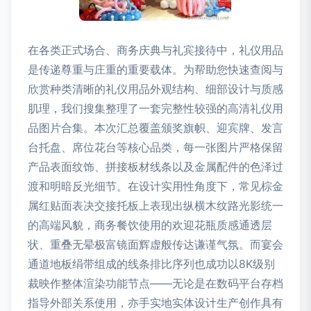
在各类正式场合、商务庆典与礼宾接待中，礼仪用品
是传递尊重与庄重的重要载体。为帮助您快速查阅与
欣赏种类清晰的礼仪用品外观结构、细部设计与质感
肌理，我们搜集整理了一套完整性较强的高清礼仪用
品图片合集。本次汇总覆盖颁奖旗帜、迎宾牌、发言
台托盘、席位花台等核心品类，每一张图片严格保留
产品表面纹饰、拼接板材线条以及金属配件的色泽过
渡和明暗反光细节。在设计实用性角度下，常见棕金
属红贴面表决交接托板上表现出纵横木纹路光影统一
的高端风貌，商务餐饮使用的欢迎花瓶质感通透层
状、重叠无晕极富镜面辉虚般传达谦谨气氛。而宴会
通道地板绢带组成的线条排比序列也成功以8K级别
裁映作整体渲染功能节点——无论是在数码平台存档
指导外部关系使用，亦手实地实体设计生产创作具有