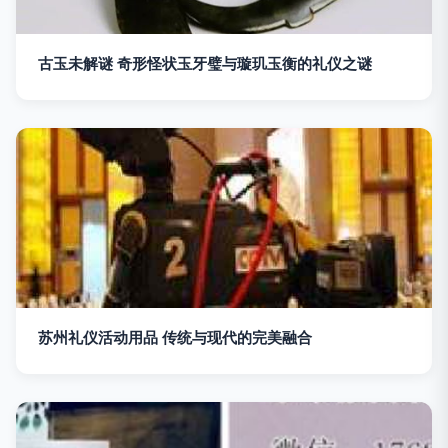
古玉未解谜 奇形怪状玉牙璧与璇玑玉衡的礼仪之谜
苏州礼仪活动用品 传统与现代的完美融合