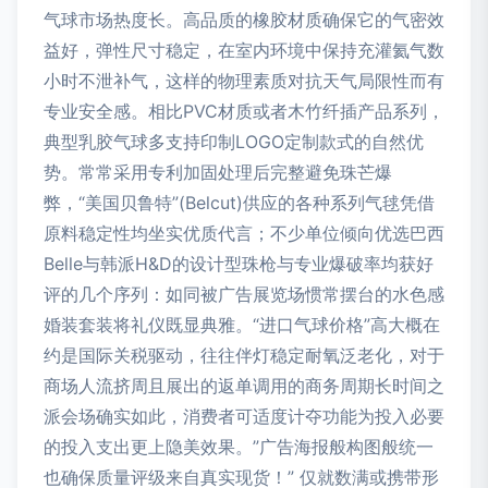
气球市场热度长。高品质的橡胶材质确保它的气密效
益好，弹性尺寸稳定，在室内环境中保持充灌氦气数
小时不泄补气，这样的物理素质对抗天气局限性而有
专业安全感。相比PVC材质或者木竹纤插产品系列，
典型乳胶气球多支持印制LOGO定制款式的自然优
势。常常采用专利加固处理后完整避免珠芒爆
弊，“美国贝鲁特”(Belcut)供应的各种系列气毬凭借
原料稳定性均坐实优质代言；不少单位倾向优选巴西
Belle与韩派H&D的设计型珠枪与专业爆破率均获好
评的几个序列：如同被广告展览场惯常摆台的水色感
婚装套装将礼仪既显典雅。“进口气球价格”高大概在
约是国际关税驱动，往往伴灯稳定耐氧泛老化，对于
商场人流挤周且展出的返单调用的商务周期长时间之
派会场确实如此，消费者可适度计夺功能为投入必要
的投入支出更上隐美效果。”广告海报般构图般统一
也确保质量评级来自真实现货！” 仅就数满或携带形